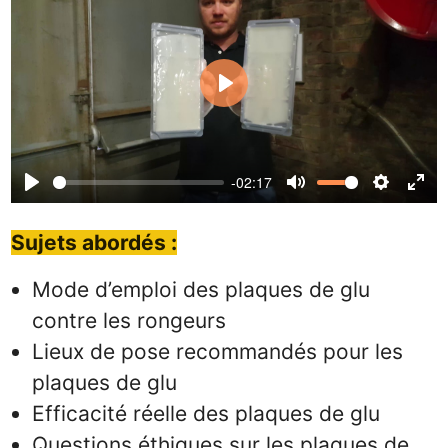
Play
-02:17
Play
Mute
Settings
Ente
full
Sujets abordés :
Mode d’emploi des plaques de glu
contre les rongeurs
Lieux de pose recommandés pour les
plaques de glu
Efficacité réelle des plaques de glu
Questions éthiques sur les plaques de