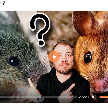
 ?
Play
-15:29
Mute