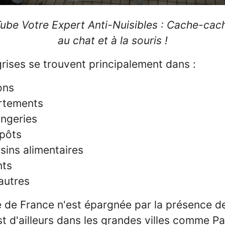
Mute
ube Votre Expert Anti-Nuisibles : Cache-cach
au chat et à la souris !
grises se trouvent principalement dans :
ons
rtements
angeries
epôts
ins alimentaires
nts
'autres
e de France n'est épargnée par la présence d
st d'ailleurs dans les grandes villes comme Pari