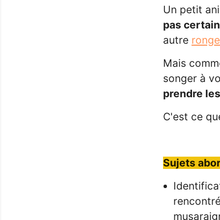
Un petit an
pas certain 
autre
ronge
Mais commen
songer à v
prendre le
C'est ce que
Sujets abor
Identific
rencontré
musaraig