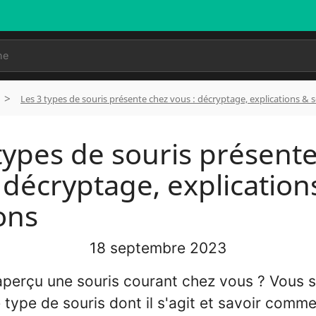
🇸 Espagne 🇵🇹 Portugal 🇮🇹 Italie 🇱🇺 Luxembourg 🇩🇪 A
Les 3 types de souris présente chez vous : décryptage, explications & 
types de souris présent
 décryptage, explication
ons
18 septembre 2023
perçu une souris courant chez vous ? Vous 
e type de souris dont il s'agit et savoir comm