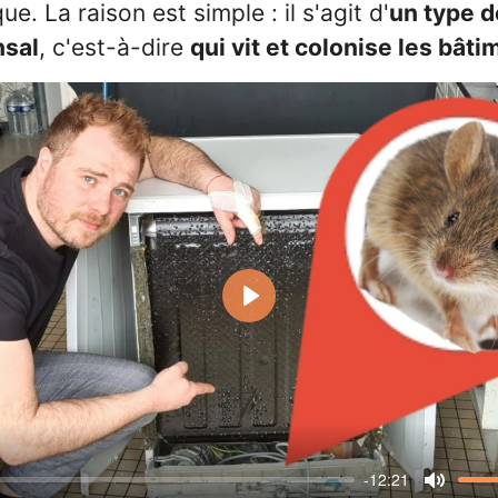
e. La raison est simple : il s'agit d'
un type d
nsal
, c'est-à-dire
qui vit et colonise les bât
Play
-12:21