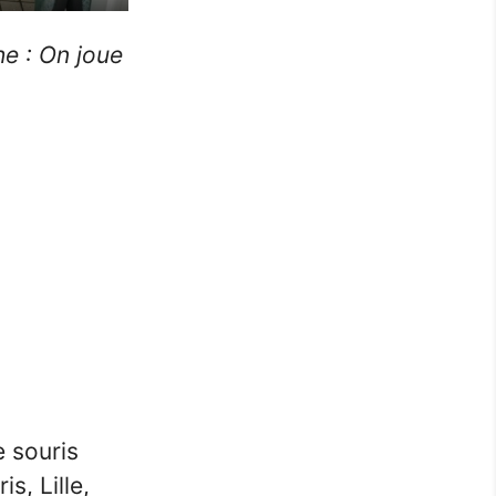
Settings
Enter
fullscreen
e : On joue
e souris
s, Lille,