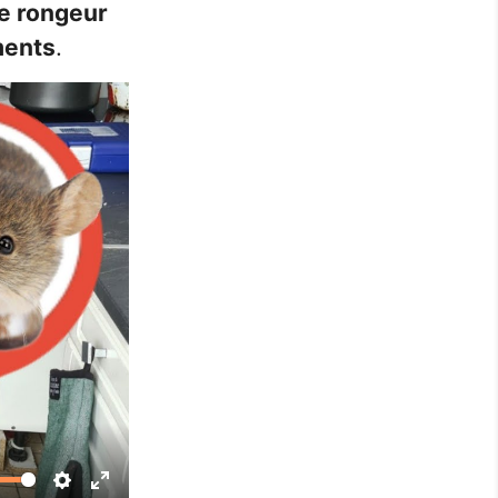
e rongeur
iments
.