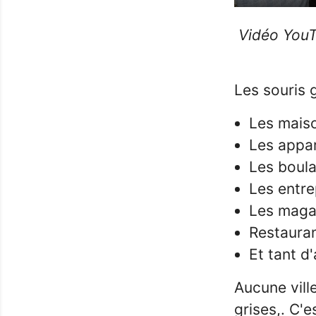
Play
Vidéo YouT
Les souris 
Les mais
Les appa
Les boul
Les entr
Les magas
Restaura
Et tant d
Aucune vill
grises,. C'e