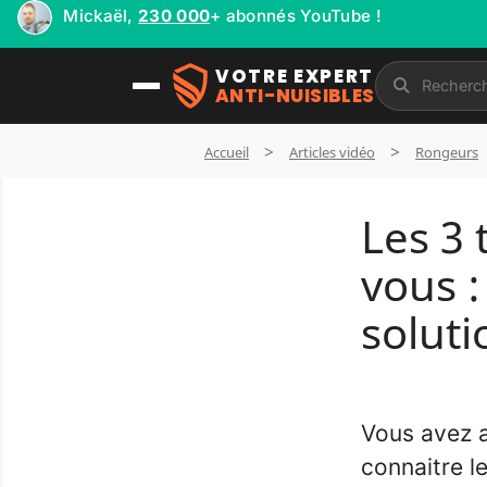
Mickaël,
230 000
+ abonnés YouTube !
Livraison en 🇫🇷 France 🇧🇪 Belgique 🇨🇭 Suisse 🇪
VOTRE EXPERT
ANTI-NUISIBLES
Accueil
Articles vidéo
Rongeurs
Les 3 
vous :
soluti
Vous avez a
connaitre l