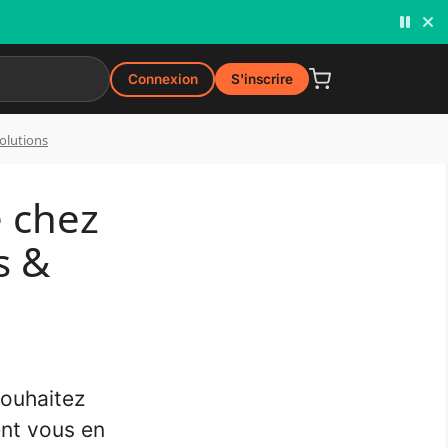
llemagne
Connexion
S'inscrire
solutions
e chez
s &
souhaitez
ent vous en