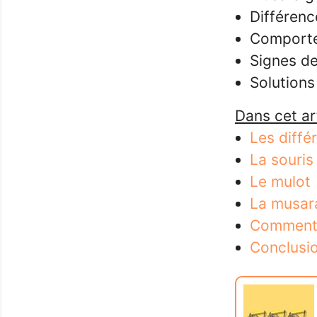
Différen
Comport
Signes d
Solutions
Dans cet art
Les diffé
La souris
Le mulot
La musar
Comment 
Conclusi