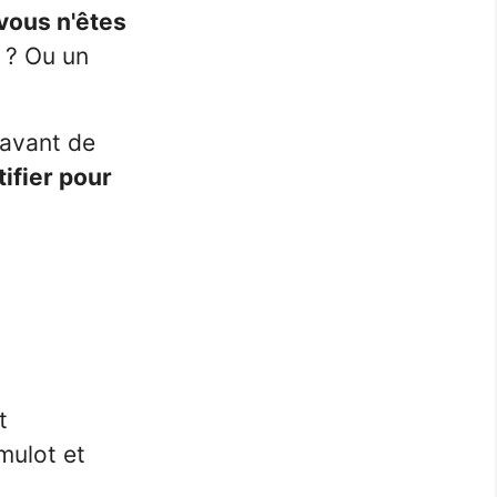
fullscreen
vous n'êtes
 ? Ou un
 avant de
tifier pour
t
mulot et