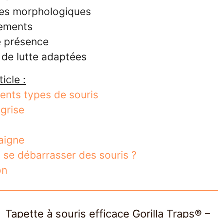
ces morphologiques
ements
e présence
 de lutte adaptées
icle :
rents types de souris
 grise
aigne
se débarrasser des souris ?
on
Tapette à souris efficace Gorilla Traps® –