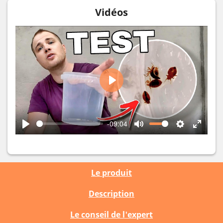
Vidéos
Play
-09:04
Play
Mute
Settings
Enter
fullscr
Le produit
Description
Le conseil de l'expert