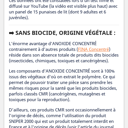
Ces données ont été constatées lors d'un test filmé et
diffusé sur YouTube (la vidéo est visible plus haut) avec
un panel de 15 punaises de lit (dont 9 adultes et 6
juvéniles).
➡️ SANS BIOCIDE, ORIGINE VÉGÉTALE :
L'énorme avantage d'ANOXIDE CONCENTRÉ
contrairement à d'autres produits (
FINA Concentré
)
réside dans son absence totale de produits dits biocides
(insecticides, chimiques, toxiques et cancérigènes).
Les composants d'ANOXIDE CONCENTRÉ sont à 100%
issus des végétaux d'où on extrait le polymère. Ce qui
permet de pouvoir traiter une pièce sans prendre les
mêmes risques pour la santé que les produits biocides,
parfois classés CMR (cancérigènes, mutagènes et
toxiques pour la reproduction).
D'ailleurs, ces produits CMR sont occasionnellement à
l'origine de décès, comme l'utilisation du produit
SNIPER 2000 qui est un produit totalement interdit en
France et à l'origine de décès (voir l'article du journal