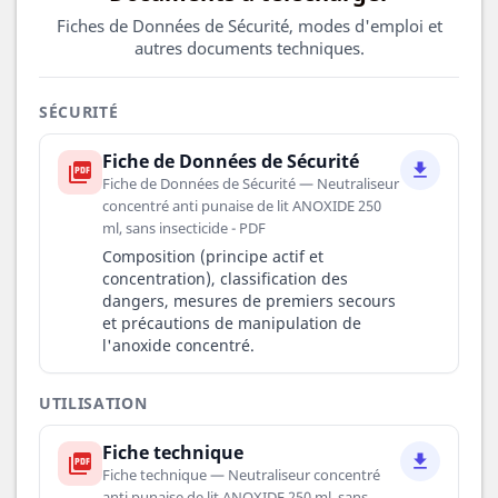
Fiches de Données de Sécurité, modes d'emploi et
autres documents techniques.
SÉCURITÉ
Fiche de Données de Sécurité
picture_as_pdf
file_download
Fiche de Données de Sécurité — Neutraliseur
concentré anti punaise de lit ANOXIDE 250
ml, sans insecticide - PDF
Composition (principe actif et
concentration), classification des
dangers, mesures de premiers secours
et précautions de manipulation de
l'anoxide concentré.
UTILISATION
Fiche technique
picture_as_pdf
file_download
Fiche technique — Neutraliseur concentré
anti punaise de lit ANOXIDE 250 ml, sans