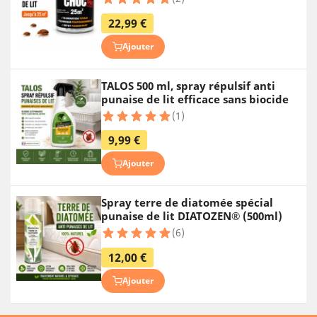
22,99 €
Ajouter
TALOS 500 ml, spray répulsif anti
punaise de lit efficace sans biocide
(1)
9,99 €
Ajouter
Spray terre de diatomée spécial
punaise de lit DIATOZEN® (500ml)
(6)
12,00 €
Ajouter