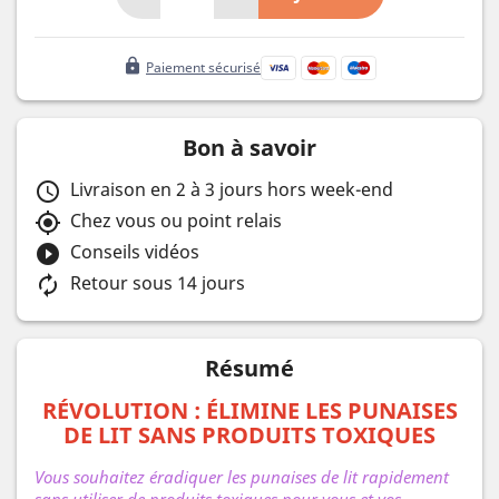
lock
Paiement sécurisé
Bon à savoir
Livraison en 2 à 3 jours hors week-end
schedule
Chez vous ou point relais
my_location
Conseils vidéos
play_circle_filled
Retour sous 14 jours
autorenew
Résumé
RÉVOLUTION : ÉLIMINE LES PUNAISES
DE LIT SANS PRODUITS TOXIQUES
Vous souhaitez éradiquer les punaises de lit rapidement
sans utiliser de produits toxiques pour vous et vos