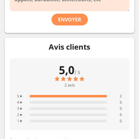
ENVOYER
Avis clients
5,0
/ 5
2 avis
5★
2
4★
0
3★
0
2★
0
1★
0