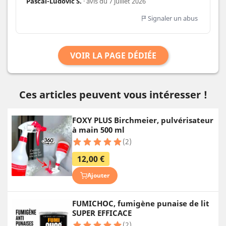
Pascal-Ludovic S.
· avis du 7 juillet 2026
Signaler un abus
VOIR LA PAGE DÉDIÉE
Ces articles peuvent vous intéresser !
FOXY PLUS Birchmeier, pulvérisateur
à main 500 ml
(2)
12,00 €
Ajouter
FUMICHOC, fumigène punaise de lit
SUPER EFFICACE
(2)