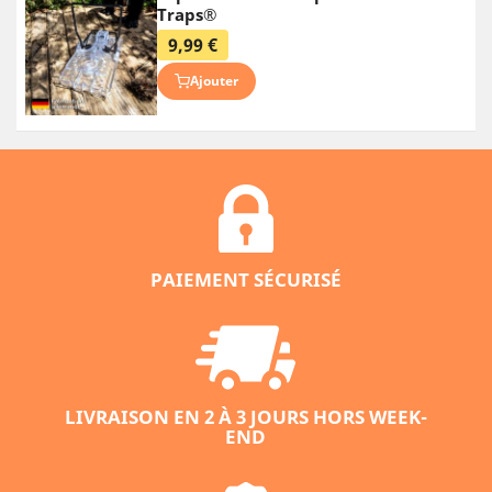
Traps®
9,99 €
Ajouter
PAIEMENT SÉCURISÉ
LIVRAISON EN 2 À 3 JOURS HORS WEEK-
END