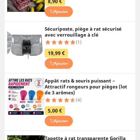
8,90 €
Ajouter
Sécuriposte, piège à rat sécurisé
avec verrouillage à clé
(1)
19,99 €
Ajouter
Appât rats & souris puissant –
Attractif rongeurs pour pièges (lot
de 3 arômes)
(4)
5,00 €
Ajouter
Tapette à rat transparente Gorilla