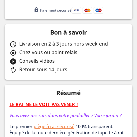
lock
Paiement sécurisé
Bon à savoir
Livraison en 2 à 3 jours hors week-end
schedule
Chez vous ou point relais
my_location
Conseils vidéos
play_circle_filled
Retour sous 14 jours
autorenew
Résumé
LE RAT NE LE VOIT PAS VENIR !
Vous avez des rats dans votre poulailler ? Votre jardin ?
Le premier
piège à rat sécurisé
100% transparent.
Équipé de la toute dernière génération de tapette à rat