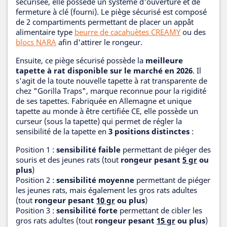
sécurisée, elle possède un système d'ouverture et de
fermeture à clé (fourni). Le piège sécurisé est composé
de 2 compartiments permettant de placer un appât
alimentaire type
beurre de cacahuètes CREAMY
ou des
blocs NARA
afin d'attirer le rongeur.
Ensuite, ce piège sécurisé possède la
meilleure
tapette à rat disponible sur le marché en 2026
. Il
s'agit de la toute nouvelle tapette à rat transparente de
chez "Gorilla Traps", marque reconnue pour la rigidité
de ses tapettes. Fabriquée en Allemagne et unique
tapette au monde à être certifiée CE, elle possède un
curseur (sous la tapette) qui permet de régler la
sensibilité de la tapette en
3 positions distinctes
:
Position 1 :
sensibilité faible
permettant de piéger des
souris et des jeunes rats (tout
rongeur pesant
5 gr
ou
plus
)
Position 2 :
sensibilité moyenne
permettant de piéger
les jeunes rats, mais également les gros rats adultes
(tout
rongeur pesant
10 gr
ou plus
)
Position 3 :
sensibilité forte
permettant de cibler les
gros rats adultes (tout
rongeur pesant
15 gr
ou plus
)