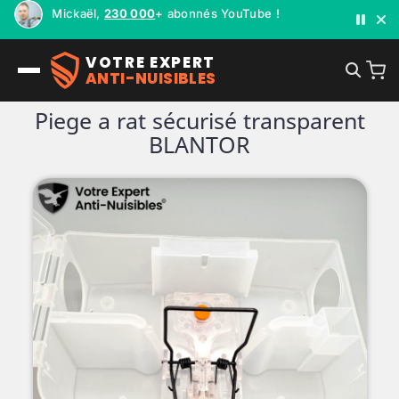
Mickaël,
230 000
+ abonnés YouTube !
Livraison en 🇫🇷 France 🇧🇪 Belgique 🇨🇭 Suisse 🇪🇸 Espag
VOTRE EXPERT
ANTI-NUISIBLES
Piege a rat sécurisé transparent
BLANTOR