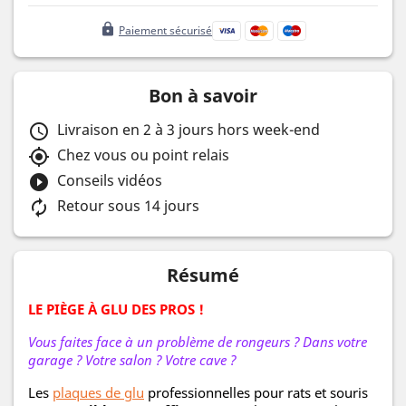
lock
Paiement sécurisé
Bon à savoir
Livraison en 2 à 3 jours hors week-end
schedule
Chez vous ou point relais
my_location
Conseils vidéos
play_circle_filled
Retour sous 14 jours
autorenew
Résumé
LE PIÈGE À GLU DES PROS !
Vous faites face à un problème de rongeurs ? Dans votre
garage ? Votre salon ? Votre cave ?
Les
plaques de glu
professionnelles pour rats et souris