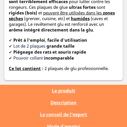
sont terriblement efficaces
pour lutter contre les
rongeurs. Ces plaques de glue
ultras fortes
sont
rigides (bois)
et
peuvent être utilisées dans les
zones
sèches
(grenier, cuisine, etc) et
humides
(caves et
garages). Le revêtement glu est renforcé avec un
arôme intégré directement dans la glu
.
Prêt à l'emploi
,
facile d'utilisation
✔
Lot de 2 plaques
grande taille
✔
Piégeage des rats et souris rapide
✔
Pouvoir collant
incomparable
✔
Ce lot contient
:
2 plaques de glu professionnelle.
Le produit
Description
Le conseil de l'expert
Mode d'emploi