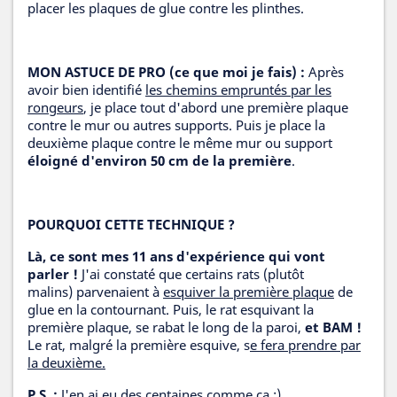
placer les plaques de glue contre les plinthes.
MON ASTUCE DE PRO (ce que moi je fais) :
Après
avoir bien identifié
les chemins empruntés par les
rongeurs
, je place tout d'abord une première plaque
contre le mur ou autres supports. Puis je place la
deuxième plaque contre le même mur ou support
éloigné d'environ 50 cm de la première
.
POURQUOI CETTE TECHNIQUE ?
Là, ce sont mes 11 ans d'expérience qui vont
parler !
J'ai constaté que certains rats (plutôt
malins) parvenaient à
esquiver la première plaque
de
glue en la contournant. Puis, le rat esquivant la
première plaque, se rabat le long de la paroi,
et BAM !
Le rat, malgré la première esquive, s
e fera prendre par
la deuxième.
P.S.
:
J'en ai eu des centaines comme ça ;)