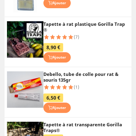
Ajouter
Tapette à rat plastique Gorilla Trap
®
(7)
8,90 €
Ajouter
Debello, tube de colle pour rat &
souris 135gr
(1)
6,50 €
Ajouter
Tapette à rat transparente Gorilla
Traps®