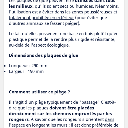
Les plaques de glue peuvent être
utilisées dans tous
les milieux
, qu'ils soient secs ou humides. Néanmoins,
l'utilisation est à éviter dans les zones poussiéreuses et
totalement prohibée en extérieur
(pour éviter que
d'autres animaux se fassent piéger).
Le fait qu'elles possèdent une base en bois plutôt qu'en
plastique permet de la rendre plus rigide et résistante,
au-delà de l'aspect écologique.
Dimensions des plaques de glue
:
Longueur : 290 mm
Largeur : 190 mm
Comment utiliser ce piège ?
Il s'agit d'un piège typiquement de "passage" C'est-à-
dire que les plaques
doivent être placées
directement sur les chemins empruntés par les
rongeurs
. À savoir que les rongeurs s'orientent
dans
l'espace en longeant les murs
: il est donc préférable de