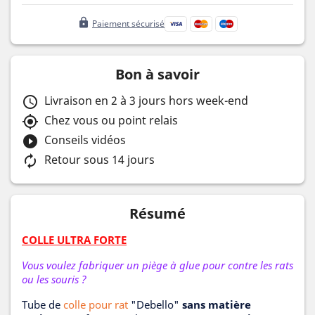
lock
Paiement sécurisé
Bon à savoir
Livraison en 2 à 3 jours hors week-end
schedule
Chez vous ou point relais
my_location
Conseils vidéos
play_circle_filled
Retour sous 14 jours
autorenew
Résumé
COLLE ULTRA FORTE
Vous voulez fabriquer un piège à glue pour contre les rats
ou les souris ?
Tube de
colle pour rat
"Debello"
sans matière