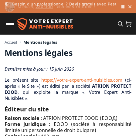
Mickaël,
230 000
+ abonnés YouTube !
VOTRE EXPERT
ANTI-NUISIBLES
Accueil
Mentions légales
Mentions légales
Dernière mise à jour : 15 juin 2026
Le présent site
https://votre-expert-anti-nuisibles.com
(ci-
après « le Site ») est édité par la société
ATRION PROTECT
EOOD
, qui exploite la marque « Votre Expert Anti-
Nuisibles ».
Éditeur du site
Raison sociale :
ATRION PROTECT EOOD (ЕООД)
Forme juridique :
EOOD (société à responsabilité
limitée unipersonnelle de droit bulgare)