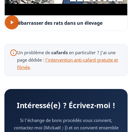
Se débarrasser des rats dans un élevage
Un problème de
cafards
en particulier ? J'ai une
page dédiée :
l'intervention anti-cafard gratuite et
filmée
.
Intéressé(e) ? Écrivez-moi !
Si l'échange de bons procédés vous convient,
contactez-moi (Mickaël ;-)) et on convient ensemble