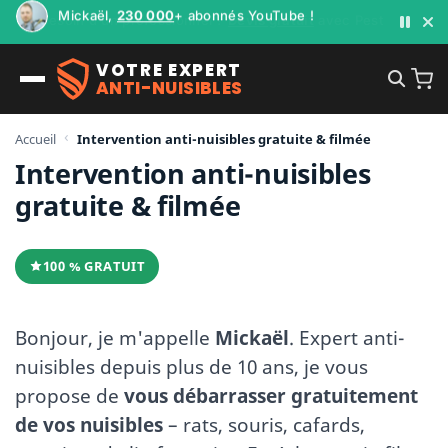
Mickaël,
230 000
+ abonnés YouTube !
VOTRE EXPERT
ANTI-NUISIBLES
Accueil
Intervention anti-nuisibles gratuite & filmée
Intervention anti-nuisibles
gratuite & filmée
100 % GRATUIT
Bonjour, je m'appelle
Mickaël
. Expert anti-
nuisibles depuis plus de 10 ans, je vous
propose de
vous débarrasser gratuitement
de vos nuisibles
– rats, souris, cafards,