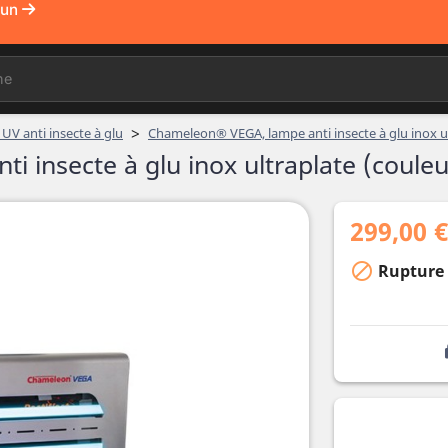
>
UV anti insecte à glu
Chameleon® VEGA, lampe anti insecte à glu inox ul
 insecte à glu inox ultraplate (couleu
299,00 €

Rupture 
l