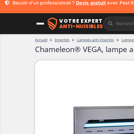
Mickaël,
230 000
+ abonnés YouTube !
VOTRE EXPERT
ANTI-NUISIBLES
>
>
>
Accueil
Insectes
Lampes anti insectes
Lampe 
Chameleon® VEGA, lampe anti