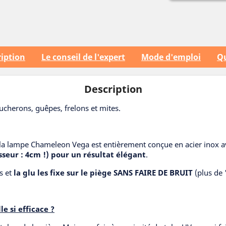
iption
Le conseil de l'expert
Mode d'emploi
Qu
Description
herons, guêpes, frelons et mites.
 la lampe Chameleon Vega est entièrement conçue en acier inox a
sseur : 4cm !) pour un résultat élégant
.
ts et
la glu les fixe sur le piège SANS FAIRE DE BRUIT
(plus de 
e si efficace ?