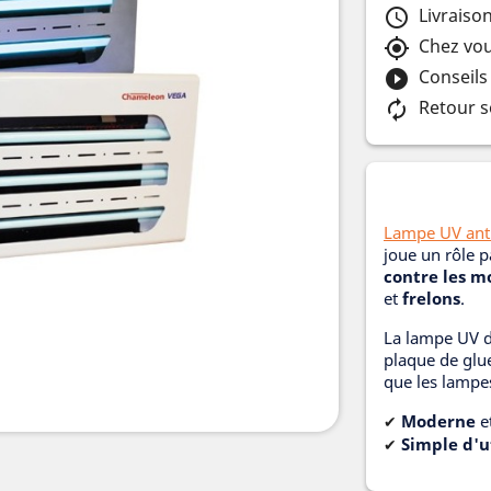
Livraiso
schedule
Chez vou
my_location
Conseils
play_circle_filled
Retour s
autorenew
Lampe UV anti
joue un rôle pa
contre les 
et
frelons
.
La lampe UV du
plaque de glue
que les lampes
Moderne
e
✔
Simple d'u
✔