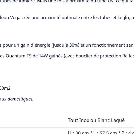
tubes de lumière. Mais une fois à proximité du tube UV, ce qui fait 
leon Vega crée une proximité optimale entre les tubes et la glu, p
s pour un gain d'énergie (jusqu'à 30%) et un fonctionnement sans
s Quantum TS de 14W gainés (avec bouclier de protection Reflect
150m2.
maux domestiques.
Tout Inox ou Blanc Laqué
H : 30 cm / L : 57,5 cm / P : 4 