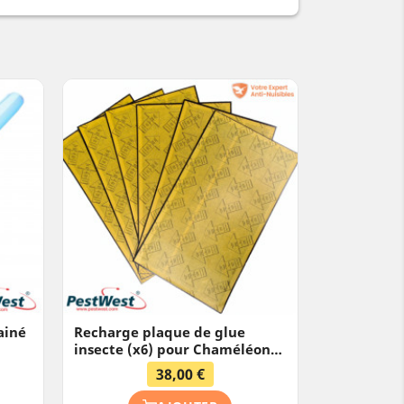
ainé
Recharge plaque de glue
insecte (x6) pour Chaméléon®
A
(Vega, Sirius, Uplight, 1x2,
38,00 €
Plafonnier)