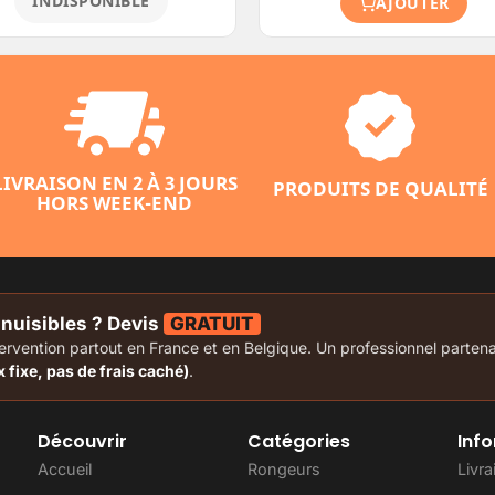
INDISPONIBLE
AJOUTER
LIVRAISON EN 2 À 3 JOURS
PRODUITS DE QUALITÉ
HORS WEEK-END
-nuisibles ? Devis
GRATUIT
vention partout en France et en Belgique. Un professionnel partenai
x fixe, pas de frais caché)
.
Découvrir
Catégories
Inf
Accueil
Rongeurs
Livr