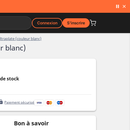
Connexion
S'inscrire
traplate (couleur blanc)
r blanc)
de stock
ock
Paiement sécurisé
Bon à savoir