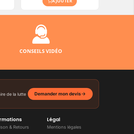
AJOUTER
CONSEILS VIDÉO
Demander mon devis
re de la lutte
ormations
Légal
aison & Retours
Mentions légales