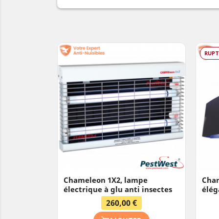
RUPT
Chameleon 1X2, lampe
Cham
électrique à glu anti insectes
élég
260,00 €