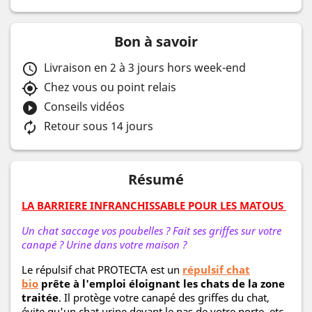
Bon à savoir
Livraison en 2 à 3 jours hors week-end
schedule
Chez vous ou point relais
my_location
Conseils vidéos
play_circle_filled
Retour sous 14 jours
autorenew
Résumé
LA BARRIERE INFRANCHISSABLE POUR LES MATOUS
Un chat saccage vos poubelles ? Fait ses griffes sur votre
canapé ? Urine dans votre maison ?
Le répulsif chat PROTECTA est un
répulsif chat
bio
prête à l'emploi éloignant les chats de la zone
traitée
. Il protège votre canapé des griffes du chat,
évite qu'un chat urine devant le pas de votre porte, etc.