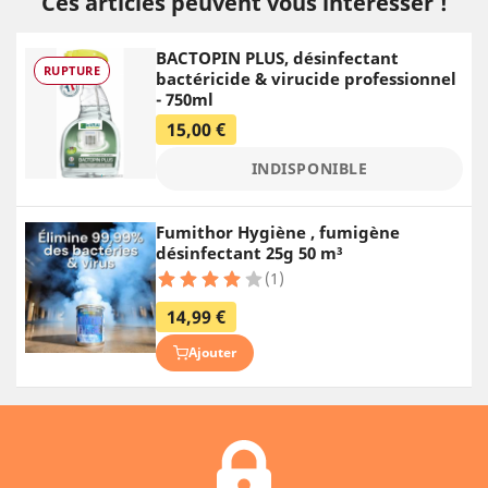
Ces articles peuvent vous intéresser !
BACTOPIN PLUS, désinfectant
RUPTURE
bactéricide & virucide professionnel
- 750ml
15,00 €
INDISPONIBLE
Fumithor Hygiène , fumigène
désinfectant 25g 50 m³
(1)
14,99 €
Ajouter