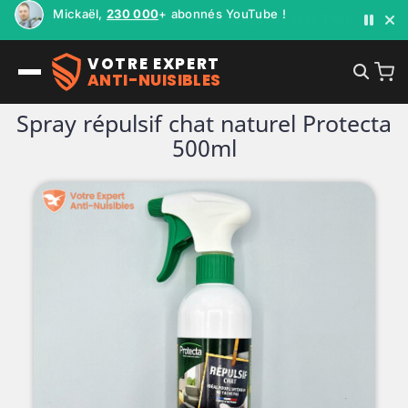
Mickaël,
230 000
+ abonnés YouTube !
VOTRE EXPERT
ANTI-NUISIBLES
Spray répulsif chat naturel Protecta
500ml