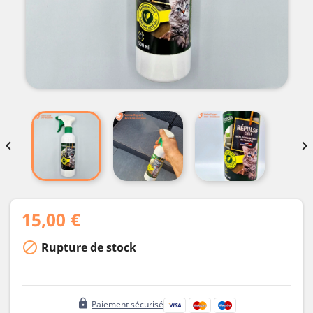


15,00 €

Rupture de stock
lock
Paiement sécurisé