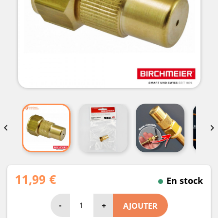


11,99 €
En stock
-
+
AJOUTER