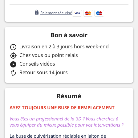
lock
Paiement sécurisé
Bon à savoir
Livraison en 2 à 3 jours hors week-end
schedule
Chez vous ou point relais
my_location
Conseils vidéos
play_circle_filled
Retour sous 14 jours
autorenew
Résumé
AYEZ TOUJOURS UNE BUSE DE REMPLACEMENT
Vous êtes un professionnel de la 3D ? Vous cherchez à
vous équiper du mieux possible pour vos interventions ?
La buse de pulvérisation réglable en laiton de