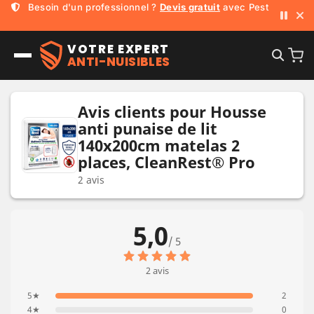
Besoin d'un professionnel ?
Devis gratuit
avec Pest Run
Mickaël,
230 000
+ abonnés YouTube !
VOTRE EXPERT
ANTI-NUISIBLES
Avis clients pour Housse
anti punaise de lit
140x200cm matelas 2
places, CleanRest® Pro
2 avis
5,0
/ 5
2 avis
5★
2
4★
0