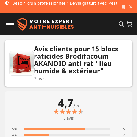
Mickaël,
230 000
+ abonnés YouTube !
Besoin d'un professionnel ?
Devis gratuit
avec Pest Run
VOTRE EXPERT
ANTI-NUISIBLES
Avis clients pour 15 blocs
raticides Brodifacoum
AKANOID anti rat "lieu
humide & extérieur"
7 avis
4,7
/ 5
7 avis
5★
5
4★
2