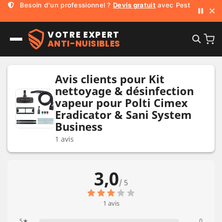
Besoin d'un professionnel ?
Devis gratuit
avec Pest Run
VOTRE EXPERT
ANTI-NUISIBLES
Avis clients pour Kit
nettoyage & désinfection
vapeur pour Polti Cimex
Eradicator & Sani System
Business
1 avis
3,0
/ 5
1 avis
5★
0