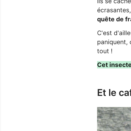
ils se cach
écrasantes
quête de fr
C'est d'ail
paniquent, c
tout !
Cet insect
Et le ca