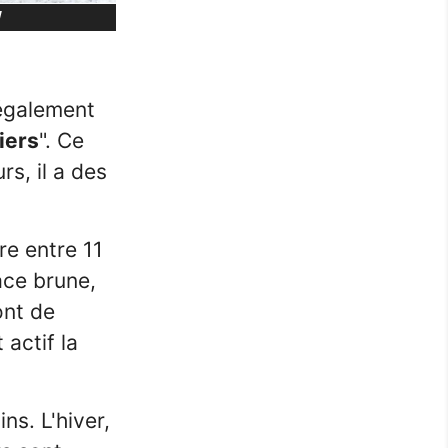
!
 également
iers
". Ce
urs, il a des
re entre 11
ace brune,
ont de
actif la
ns. L'hiver,