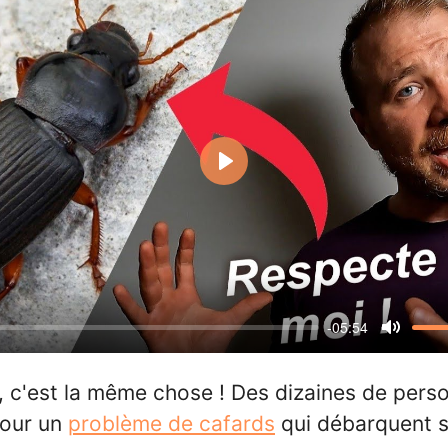
Play
-05:54
Mute
 c'est la même chose ! Des dizaines de per
 pour un
problème de cafards
qui débarquent s