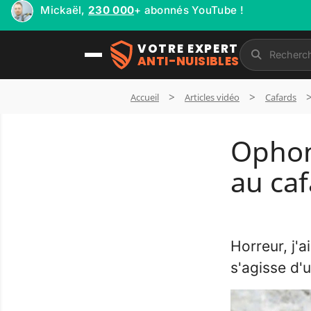
Mickaël,
230 000
+ abonnés YouTube !
VOTRE EXPERT
ANTI-NUISIBLES
Accueil
Articles vidéo
Cafards
Ophon
au ca
Horreur, j'a
s'agisse d'