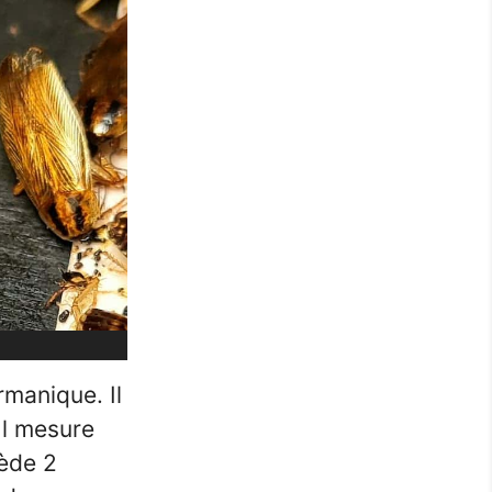
rmanique. Il
Il mesure
sède 2