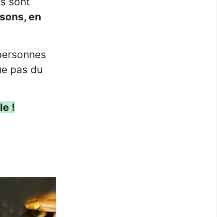
rs sont
isons, en
 personnes
que pas du
e !