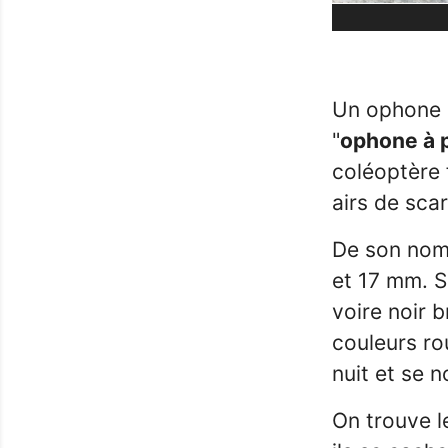
Un ophone e
"
ophone à 
coléoptère f
airs de sca
De son nom
et 17 mm. S
voire noir 
couleurs ro
nuit et se n
On trouve le