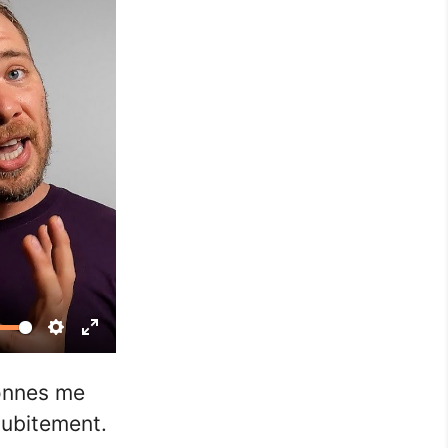
Settings
Enter
fullscreen
sonnes me
ubitement.