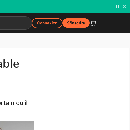
Connexion
S'inscrire
able
tain qu'il