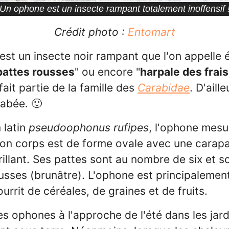
Un ophone est un insecte rampant totalement inoffensif 
Crédit photo :
Entomart
st un insecte noir rampant que l'on appelle
pattes rousses
" ou encore "
harpale des frais
ait partie de la famille des
Carabidae
. D'aille
rabée. 🙂
 latin
pseudoophonus rufipes
, l'ophone mesu
on corps est de forme ovale avec une carap
brillant. Ses pattes sont au nombre de six et s
usses (brunâtre). L'ophone est principalement 
ourrit de céréales, de graines et de fruits.
s ophones à l'approche de l'été dans les jardi