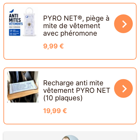
PYRO NET®, piège à
navigate_next
mite de vêtement
avec phéromone
9,99 €
Recharge anti mite
navigate_next
vêtement PYRO NET
(10 plaques)
19,99 €