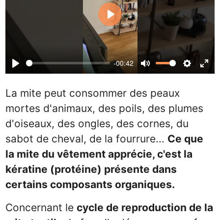
Play
-00:42
Play
Mute
Settin
Ent
ful
La mite peut consommer des peaux
mortes d'animaux, des poils, des plumes
d'oiseaux, des ongles, des cornes, du
sabot de cheval, de la fourrure...
Ce que
la mite du vêtement apprécie, c'est la
kératine (protéine) présente dans
certains composants organiques.
Concernant le
cycle de reproduction de la