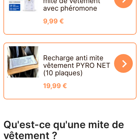
mite de vêtement
avec phéromone
9,99 €
Recharge anti mite
navigate_next
vêtement PYRO NET
(10 plaques)
19,99 €
Qu'est-ce qu'une mite de
vêtement ?