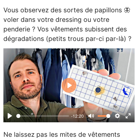
Vous observez des sortes de papillons 🦋
voler dans votre dressing ou votre
penderie ? Vos vêtements subissent des
dégradations (petits trous par-ci par-là) ?
Play
-12:20
Play
Mute
Settings
Ente
full
Ne laissez pas les mites de vêtements