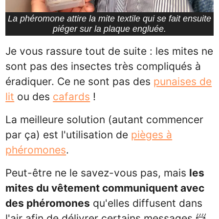
La phéromone attire la mite textile qui se fait ensuite
piéger sur la plaque engluée.
Je vous rassure tout de suite : les mites ne
sont pas des insectes très compliqués à
éradiquer. Ce ne sont pas des
punaises de
lit
ou des
cafards
!
La meilleure solution (autant commencer
par ça) est l'utilisation de
pièges à
phéromones
.
Peut-être ne le savez-vous pas, mais
les
mites du vêtement communiquent avec
des phéromones
qu'elles diffusent dans
l'air afin de délivrer certains messages 📨