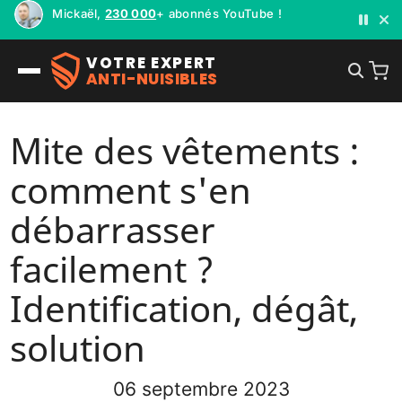
Mickaël,
230 000
+ abonnés YouTube !
VOTRE EXPERT
ANTI-NUISIBLES
Mite des vêtements :
comment s'en
débarrasser
facilement ?
Identification, dégât,
solution
06 septembre 2023