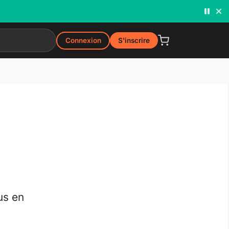
Connexion
S'inscrire
us en