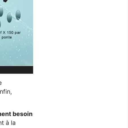
e
nfin,
ment besoin
t à la