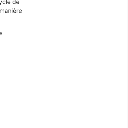
ycle de
 manière
s