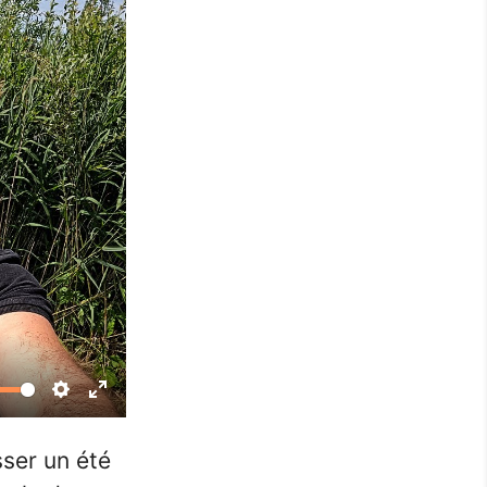
Settings
Enter
fullscreen
sser un été