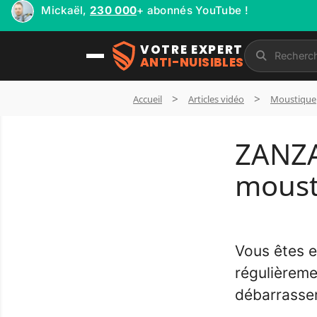
Mickaël,
230 000
+ abonnés YouTube !
VOTRE EXPERT
ANTI-NUISIBLES
Accueil
Articles vidéo
Moustique
ZANZA
moust
Vous êtes e
régulièreme
débarrasser