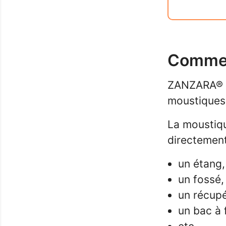
Comment
ZANZARA® a
moustiques
La moustiqu
directement
un étang,
un fossé,
un récupé
un bac à 