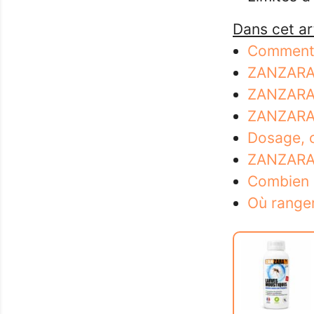
Dans cet art
Comment l
ZANZARA® 
ZANZARA®
ZANZARA®,
Dosage, c
ZANZARA®
Combien 
Où ranger