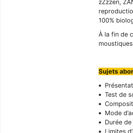
zZzzen, ZAN
reproductio
100% biolog
À la fin de 
moustiques
Sujets abor
Présenta
Test de s
Composit
Mode d’a
Durée de
Limites d