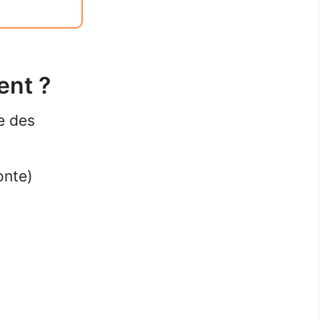
ent ?
e des
onte)