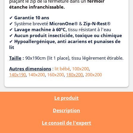
plaçant le zip de la fermeture dans un
fermoir
étanche infranchissable.
✔
Garantie 10 ans
✔ Système breveté
MicronOne®
&
Zip-N-Rest®
✔
Lavage machine à 60°C,
tissu résistant à l'eau
✔
Aucun produit insecticide, toxique ou chimique
✔
Hypoallergénique, anti acariens et punaises de
lit
Taille
:
90x190cm (lit 1 place), tissu légèrement étirable.
Autres dimensions
:
lit bébé
,
100x200
,
140x190
,
140x200
,
160x200
,
180x200
,
200x200
Le produit
Description
Le conseil de l'expert