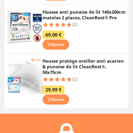
Housse anti punaise de lit 140x200cm
matelas 2 places, CleanRest® Pro
(2)
69,00 €
Ajouter
Housse protège oreiller anti acarien
& punaise de lit CleanRest®,
50x75cm
(2)
29,99 €
Ajouter