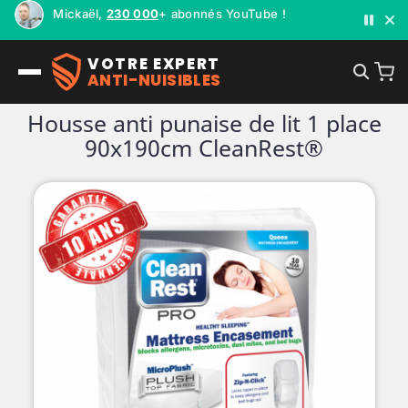
Mickaël,
230 000
+ abonnés YouTube !
VOTRE EXPERT
ANTI-NUISIBLES
Housse anti punaise de lit 1 place
90x190cm CleanRest®