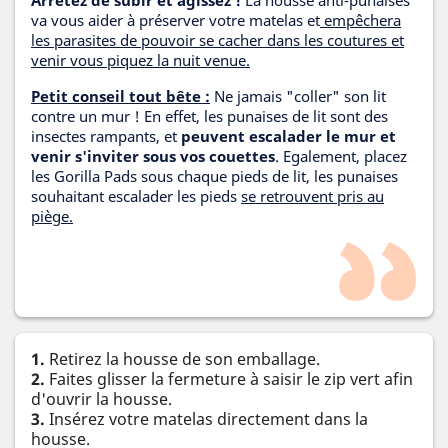
Arrêtez de subir et agissez !
La housse anti-punaises
va vous aider à préserver votre matelas et
empêchera
les parasites de pouvoir se cacher dans les coutures et
venir vous piquez la nuit venue.
Petit conseil tout bête :
Ne jamais "coller" son lit
contre un mur ! En effet, les punaises de lit sont des
insectes rampants, et
peuvent escalader le mur et
venir s'inviter sous vos couettes
. Egalement, placez
les Gorilla Pads sous chaque pieds de lit, les punaises
souhaitant escalader les pieds
se retrouvent pris au
piège.
1.
Retirez la housse de son emballage.
2.
Faites glisser la fermeture à saisir le zip vert afin
d'ouvrir la housse.
3.
Insérez votre matelas directement dans la
housse.