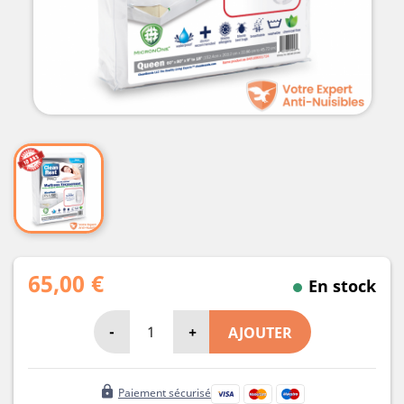
65,00 €
En stock
-
+
AJOUTER
lock
Paiement sécurisé