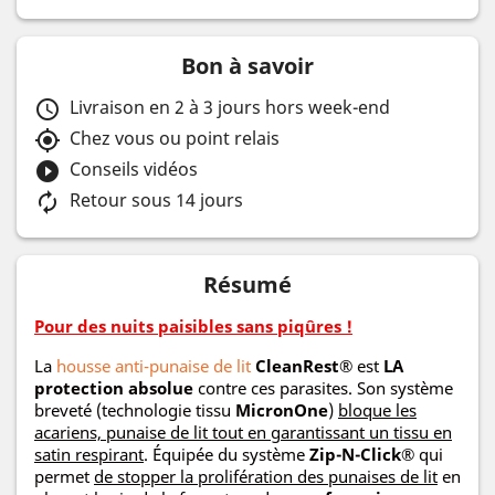
Bon à savoir
Livraison en 2 à 3 jours hors week-end
schedule
Chez vous ou point relais
my_location
Conseils vidéos
play_circle_filled
Retour sous 14 jours
autorenew
Résumé
Pour des nuits paisibles sans piqûres !
La
housse anti-punaise de lit
CleanRest®
est
LA
protection absolue
contre ces parasites. Son système
breveté (technologie tissu
MicronOne
)
bloque les
acariens, punaise de lit tout en garantissant un tissu en
satin respirant
. Équipée du système
Zip-N-Click®
qui
permet
de stopper la prolifération des punaises de lit
en