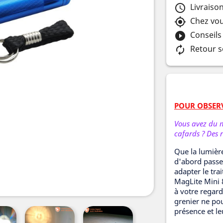
Livraiso
schedule
Chez vou
my_location
Conseils
play_circle_filled
Retour s
autorenew
POUR OBSER
Vous avez du m
cafards ? Des 
Que la lumière
d'abord passe
adapter le tra
MagLite Mini 
à votre regard,
grenier ne po
présence et l