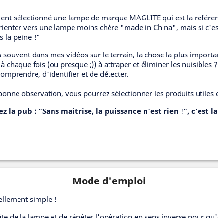
ment sélectionné une lampe de marque MAGLITE qui est la référenc
rienter vers une lampe moins chère "made in China", mais si c'es
s la peine !"
 souvent dans mes vidéos sur le terrain, la chose la plus impor
à chaque fois (ou presque ;)) à attraper et éliminer les nuisibles 
mprendre, d'identifier et de détecter.
bonne observation, vous pourrez sélectionner les produits utiles et
z la pub : "Sans maitrise, la puissance n'est rien !", c'est 
Mode d'emploi
ellement simple !
tête de la lampe et de répéter l'opération en sens inverse pour qu'