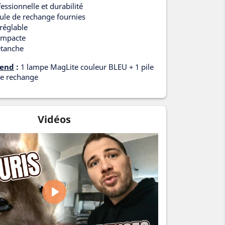
essionnelle et durabilité
ule de rechange fournies
réglable
compacte
étanche
rend
:
1 lampe MagLite couleur BLEU + 1 pile
de rechange
Vidéos
Play