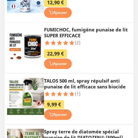
12,90 €
Ajouter
FUMICHOC, fumigène punaise de lit
SUPER EFFICACE
(2)
22,99 €
Ajouter
TALOS 500 ml, spray répulsif anti
punaise de lit efficace sans biocide
(1)
9,99 €
Ajouter
Spray terre de diatomée spécial
punaise de lit DIATOZEN® (500ml)