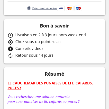
lock
Paiement sécurisé
Bon à savoir
Livraison en 2 à 3 jours hors week-end
schedule
Chez vous ou point relais
my_location
Conseils vidéos
play_circle_filled
Retour sous 14 jours
autorenew
Résumé
LE CAUCHEMAR DES PUNAISES DE LIT, CAFARDS,
PUCES !
Vous recherchez une solution naturelle
pour tuer punaises de lit, cafards ou puces ?