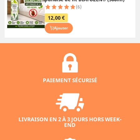
(6)
12,00 €
Ajouter
PAIEMENT SÉCURISÉ
LIVRAISON EN 2 À 3 JOURS HORS WEEK-
END