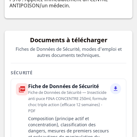
ANTIPOISON/un médecin.
Documents à télécharger
Fiches de Données de Sécurité, modes d'emploi et
autres documents techniques.
SÉCURITÉ
Fiche de Données de Sécurité
picture_as_pdf
file_download
Fiche de Données de Sécurité — Insecticide
anti puce FINA CONCENTRE 250ml, formule
choc triple action (efficace 12 semaines) -
PDF
Composition (principe actif et
concentration), classification des
dangers, mesures de premiers secours
et précautions de manipulation du