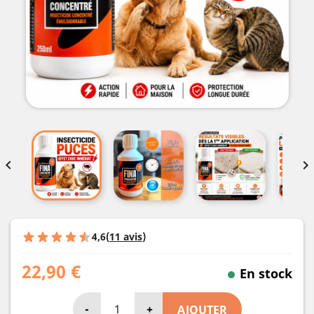


4,6
(
11 avis
)
22,90 €
En stock
-
+
AJOUTER