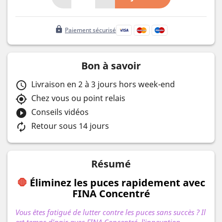
lock
Paiement sécurisé
Bon à savoir
Livraison en 2 à 3 jours hors week-end
schedule
Chez vous ou point relais
my_location
Conseils vidéos
play_circle_filled
Retour sous 14 jours
autorenew
Résumé
🛑
Éliminez les puces rapidement avec
FINA Concentré
Vous êtes fatigué de lutter contre les puces sans succès ? Il
est temps d'agir avec FINA Concentré, l'innovation