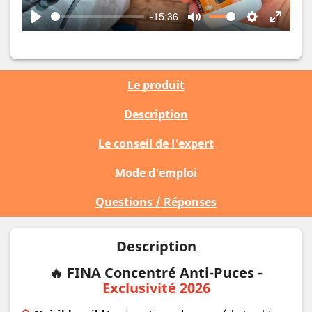
-15:36
Play
Mute
Settings
Enter
fullscr
Le produit
Description
Le conseil de l'expert
Mode d'emploi
Questions / Réponses
Description
🔥 FINA Concentré Anti-Puces -
Exclusivité 2026