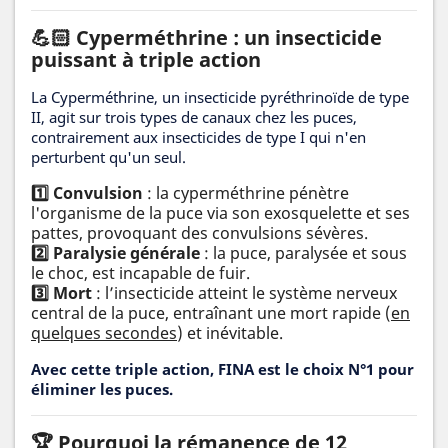
💪🏻
Cyperméthrine : un insecticide
puissant à triple action
La Cyperméthrine, un insecticide pyréthrinoïde de type
II, agit sur trois types de canaux chez les puces,
contrairement aux insecticides de type I qui n'en
perturbent qu'un seul.
1️⃣ Convulsion
: la cyperméthrine pénètre
l'organisme de la puce via son exosquelette et ses
pattes, provoquant des convulsions sévères.
2️⃣ Paralysie générale
: la puce, paralysée et sous
le choc, est incapable de fuir.
3️⃣ Mort
: l’insecticide atteint le système nerveux
central de la puce, entraînant une mort rapide (
en
quelques secondes
) et inévitable.
Avec cette triple action, FINA est le choix N°1 pour
éliminer les puces.
🏆 Pourquoi la rémanence de 12