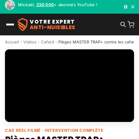
Mickaël,
230 000
+ abonnés YouTube !
VOTRE EXPERT
ANTI-NUISIBLES
Accueil
Vidéos
Cafard
Pièges MASTER TRAP+ contre les cafards :
CAS RÉEL FILMÉ · INTERVENTION COMPLÈTE