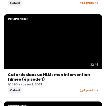
3 produits
Cafard
INTERVENTION
32:46
Cafards dans un HLM : mon intervention
filmée (épisode 1)
490 k vues
oct. 2021
4 produits
Cafard