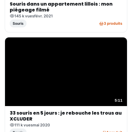
Souris dans un appartement lillois : mon
piégeage filmé
145 k vues
févr. 2021
3 produits
Souris
5:11
33 souris en 5 jours : je rebouche les trous au
XCLUDER
111 k vues
mai 2020