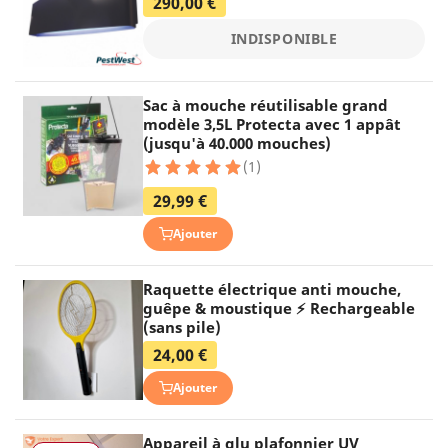
290,00 €
INDISPONIBLE
Sac à mouche réutilisable grand
modèle 3,5L Protecta avec 1 appât
(jusqu'à 40.000 mouches)
(1)
29,99 €
Ajouter
Raquette électrique anti mouche,
guêpe & moustique ⚡ Rechargeable
(sans pile)
24,00 €
Ajouter
Appareil à glu plafonnier UV