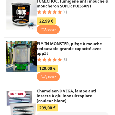
FUMICHOC, fumigène anti mouche &
moucheron SUPER PUISSANT
(1)
22,99 €
Ajouter
FLY-IN MONSTER, piège à mouche
redoutable grande capacité avec
appât
(3)
129,00 €
Ajouter
Chameleon® VEGA, lampe anti
RUPTURE
insecte à glu inox ultraplate
(couleur blanc)
299,00 €