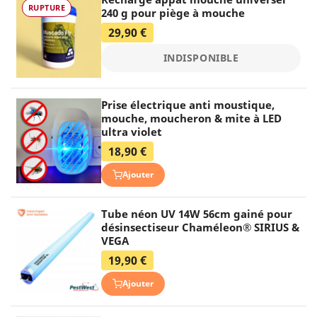
RUPTURE
240 g pour piège à mouche
29,90 €
INDISPONIBLE
Prise électrique anti moustique,
mouche, moucheron & mite à LED
ultra violet
18,90 €
Ajouter
Tube néon UV 14W 56cm gainé pour
désinsectiseur Chaméleon® SIRIUS &
VEGA
19,90 €
Ajouter