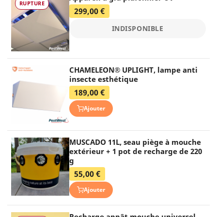
RUPTURE
299,00 €
INDISPONIBLE
CHAMELEON® UPLIGHT, lampe anti
insecte esthétique
189,00 €
Ajouter
MUSCADO 11L, seau piège à mouche
extérieur + 1 pot de recharge de 220
g
55,00 €
Ajouter
Recharge appât mouche universel