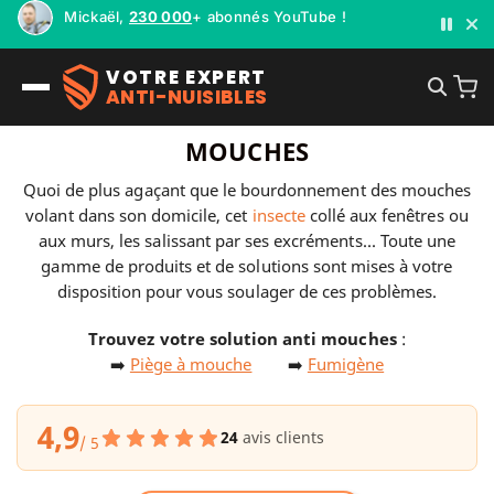
Mickaël,
230 000
+ abonnés YouTube !
VOTRE EXPERT
ANTI-NUISIBLES
MOUCHES
Quoi de plus agaçant que le bourdonnement des mouches
volant dans son domicile, cet
insecte
collé aux fenêtres ou
aux murs, les salissant par ses excréments... Toute une
gamme de produits et de solutions sont mises à votre
disposition pour vous soulager de ces problèmes.
Trouvez votre solution anti mouches
:
➡️
Piège à mouche
➡️
Fumigène
4,9
24
avis clients
/ 5