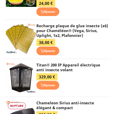
24,00 €
Ajouter
Recharge plaque de glue insecte (x6)
pour Chaméléon® (Vega, Sirius,
Uplight, 1x2, Plafonnier)
38,00 €
Ajouter
Titan® 200 IP Appareil électrique
anti insecte volant
329,00 €
Ajouter
Chameleon Sirius anti-insecte
RUPTURE
élégant & compact