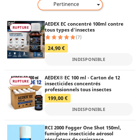
Pertinence

AEDEX EC concentré 100ml contre
RUPTURE
tous types d'insectes
(7)
24,90 €
INDISPONIBLE
AEDEX® EC 100 ml - Carton de 12
RUPTURE
insecticides concentrés
professionnels tous insectes
199,00 €
INDISPONIBLE
RCI 2000 Fogger One Shot 150ml,
fumigène insecticide aérosol
régulateur de croissance