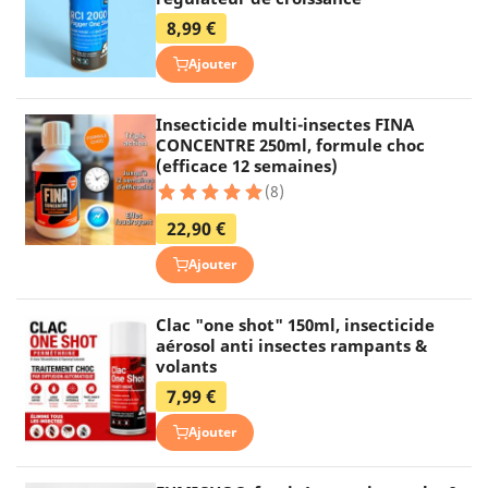
8,99 €
Ajouter
Insecticide multi-insectes FINA
CONCENTRE 250ml, formule choc
(efficace 12 semaines)
(8)
22,90 €
Ajouter
Clac "one shot" 150ml, insecticide
aérosol anti insectes rampants &
volants
7,99 €
Ajouter