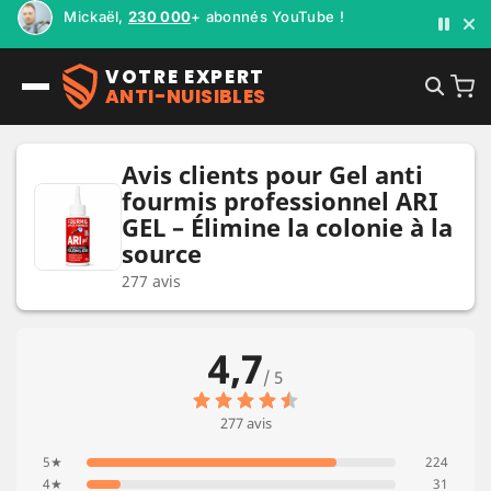
Mickaël,
230 000
+ abonnés YouTube !
VOTRE EXPERT
ANTI-NUISIBLES
Avis clients pour Gel anti
fourmis professionnel ARI
GEL – Élimine la colonie à la
source
277 avis
4,7
/ 5
277 avis
5★
224
4★
31