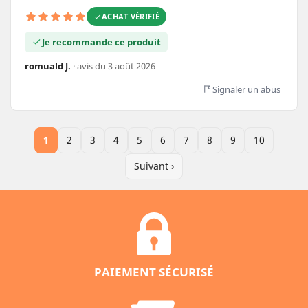
ACHAT VÉRIFIÉ
Je recommande ce produit
romuald J.
· avis du 3 août 2026
Signaler un abus
1
2
3
4
5
6
7
8
9
10
Suivant ›
PAIEMENT SÉCURISÉ