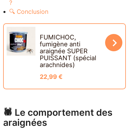
?
🔍 Conclusion
FUMICHOC,
navigate_next
fumigène anti
araignée SUPER
PUISSANT (spécial
arachnides)
22,99 €
🕷️ Le comportement des
araignées