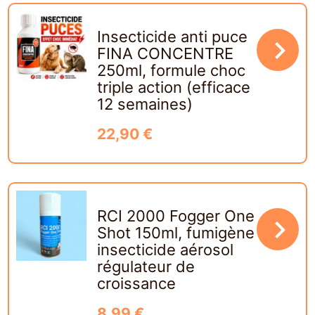
Insecticide anti puce
navigate_next
FINA CONCENTRE
250ml, formule choc
triple action (efficace
12 semaines)
22,90 €
RCI 2000 Fogger One
navigate_next
Shot 150ml, fumigène
insecticide aérosol
régulateur de
croissance
8,99 €