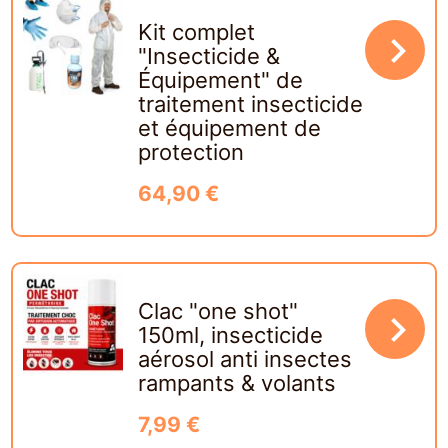
Kit complet
navigate_next
"Insecticide &
Équipement" de
traitement insecticide
et équipement de
protection
64,90 €
Clac "one shot"
navigate_next
150ml, insecticide
aérosol anti insectes
rampants & volants
7,99 €