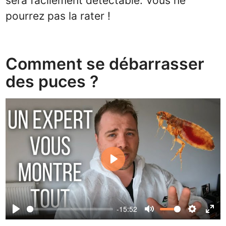
sera facilement détectable. Vous ne
pourrez pas la rater !
Comment se débarrasser
des puces ?
Play
-15:52
Play
Mute
Settin
Ent