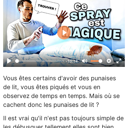
Play
-10:14
Play
Mute
Settings
Ente
full
Vous êtes certains d'avoir des punaises
de lit, vous êtes piqués et vous en
observez de temps en temps. Mais où se
cachent donc les punaises de lit ?
Il est vrai qu'il n'est pas toujours simple de
les débusquer tellement elles sont bien