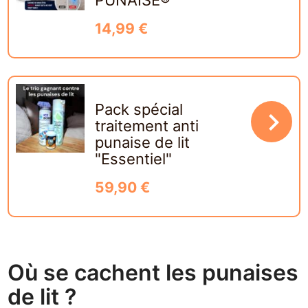
14,99 €
Pack spécial
navigate_next
traitement anti
punaise de lit
"Essentiel"
59,90 €
Où se cachent les punaises
de lit ?