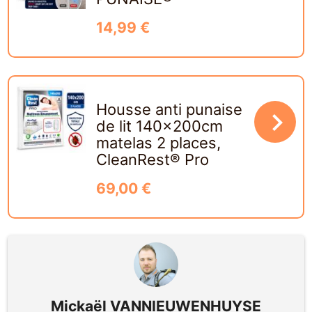
14,99 €
Housse anti punaise
navigate_next
de lit 140x200cm
matelas 2 places,
CleanRest® Pro
69,00 €
Mickaël VANNIEUWENHUYSE