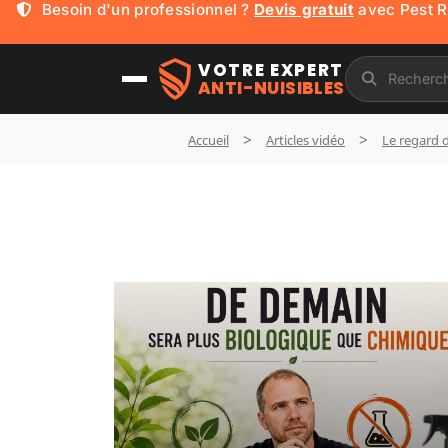
Besoin d'un professionnel ?
Devis gratuit
avec Pest 
Mickaël,
230 000
+ abonnés YouTube !
VOTRE EXPERT
ANTI-NUISIBLES
Accueil
Articles vidéo
Le regard d