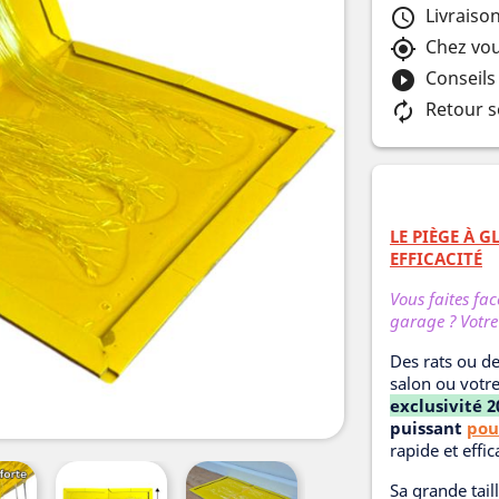
Livraiso
schedule
Chez vou
my_location
Conseils
play_circle_filled
Retour s
autorenew
LE PIÈGE À 
EFFICACITÉ
Vous faites fa
garage ? Votre
Des rats ou de
salon ou votre
exclusivité 2
puissant
pou
rapide et effic
Sa grande tai