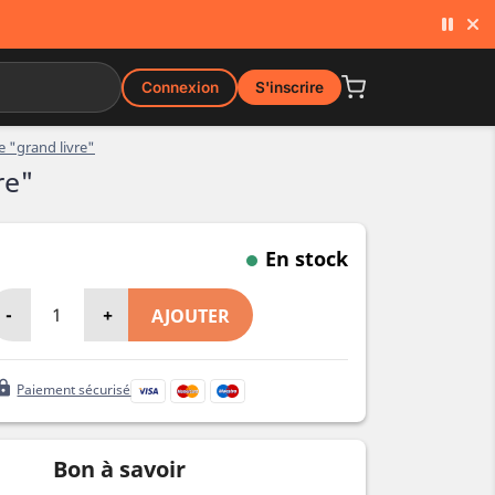
Connexion
S'inscrire
e "grand livre"
re"
En stock
-
+
AJOUTER
ock
Paiement sécurisé
Bon à savoir