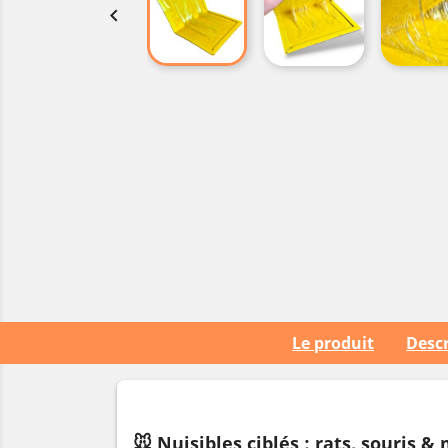

Le produit
Descr
🐭 Nuisibles ciblés : rats, souris &