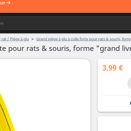
>
 rat / Piège à glu
Grand piège à glu à colle forte pour rats & souris, form
te pour rats & souris, forme "grand liv
3,99 €
l