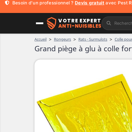
Mickaël,
230 000
+ abonnés YouTube !
VOTRE EXPERT
ANTI-NUISIBLES
>
>
>
Accueil
Rongeurs
Rats - Surmulots
Colle pour
Grand piège à glu à colle for