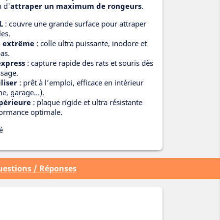
n d'
attraper un maximum de rongeurs
.
L
: couvre une grande surface pour attraper
les.
 extrême
: colle ultra puissante, inodore et
as.
express
: capture rapide des rats et souris dès
ssage.
iliser
: prêt à l’emploi, efficace en intérieur
ine, garage…).
périeure
: plaque rigide et ultra résistante
ormance optimale.
é
estions / Réponses