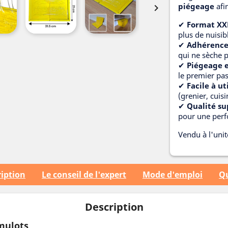
piégeage
afi

✔
Format XX
plus de nuisib
✔
Adhérence
qui ne sèche p
✔
Piégeage 
le premier pa
✔
Facile à ut
(grenier, cuis
✔
Qualité su
pour une perf
Vendu à l'unit
iption
Le conseil de l'expert
Mode d'emploi
Qu
Description
 mulots