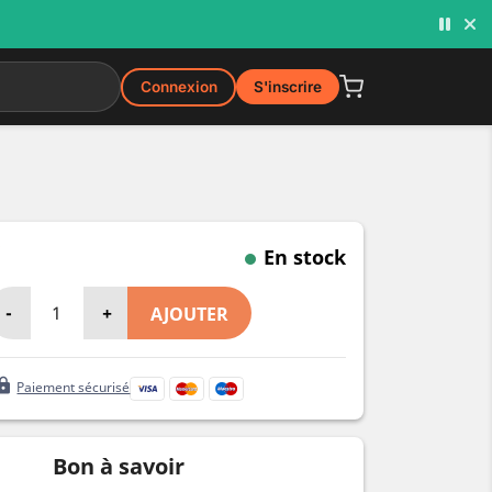
Connexion
S'inscrire
En stock
-
+
AJOUTER
ock
Paiement sécurisé
Bon à savoir