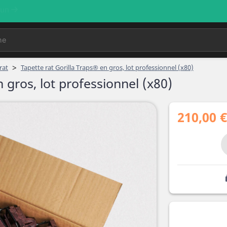
>
rat
Tapette rat Gorilla Traps® en gros, lot professionnel (x80)
 gros, lot professionnel (x80)
210,00 €
l