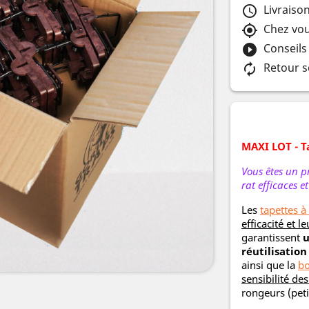
Livraiso
schedule
Chez vou
my_location
Conseils
play_circle_filled
Retour s
autorenew
MAXI LOT - Ta
Vous êtes un pr
rat efficaces e
Les
tapettes à 
efficacité et le
garantissent
u
réutilisation
ainsi que la
bo
sensibilité des
rongeurs (peti