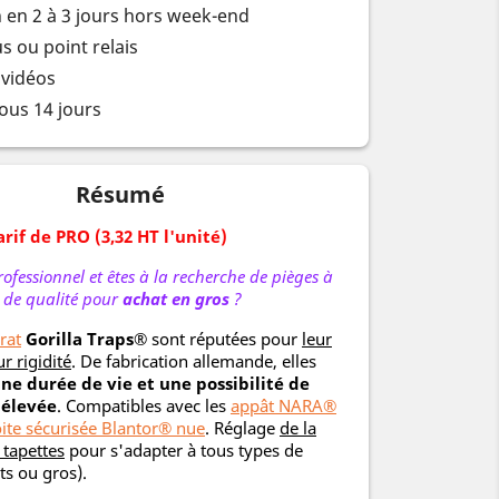
n en 2 à 3 jours hors week-end
s ou point relais
 vidéos
ous 14 jours
Résumé
rif de PRO (3,32 HT l'unité)
ofessionnel et êtes à la recherche de pièges à
t de qualité pour
achat en gros
?
rat
Gorilla Traps®
sont réputées pour
leur
ur rigidité
. De fabrication allemande, elles
ne durée de vie et une possibilité de
 élevée
. Compatibles avec les
appât NARA®
ite sécurisée Blantor® nue
. Réglage
de la
 tapettes
pour s'adapter à tous types de
ts ou gros).