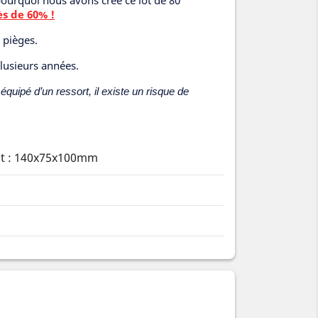
pourquoi nous avons créé ce lot de 80
ès de 60% !
 pièges.
plusieurs années.
quipé d’un ressort, il existe un risque de
at : 140x75x100mm