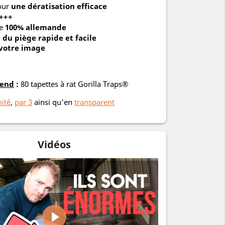
our
une dératisation efficace
 +++
re
100% allemande
u piège rapide et facile
 votre image
rend
:
80 tapettes à rat Gorilla Traps®
nité
,
par 3
ainsi qu'en
transparent
Vidéos