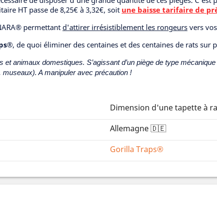
écessaire de disposer d'une grande quantité de ces pièges. C'est 
nitaire HT passe de 8,25€ à 3,32€, soit
une baisse tarifaire de pr
s NARA® permettant
d'attirer irrésistiblement les rongeurs
vers vos
aps®
, de quoi éliminer des centaines et des centaines de rats sur 
nts et animaux domestiques. S’agissant d’un piège de type mécanique é
s, museaux). A manipuler avec précaution !
Dimension d'une tapette à r
Allemagne 🇩🇪
Gorilla Traps®