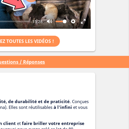
Play
-15:28
Mute
Settings
Enter
fullscreen
Z TOUTES LES VIDÉOS !
estions / Réponses
té, de durabilité et de praticité
. Conçues
). Elles sont réutilisables
à l'infini
et vous
n client
et
faire briller votre entreprise