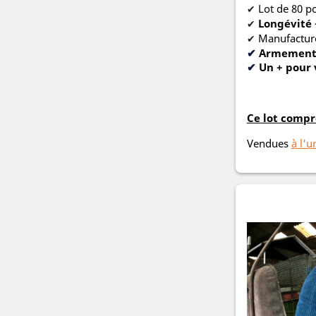
Lot de 80 p
✔
Longévité
✔
Manufactu
✔
✔
Armement d
✔
Un + pour
Ce lot comp
Vendues
à l'u