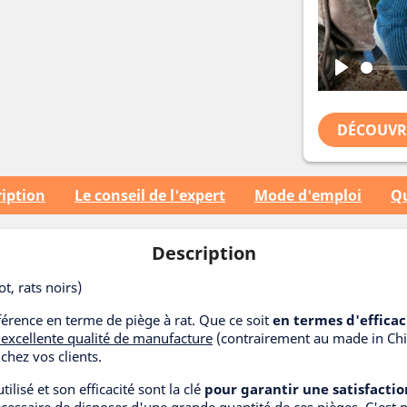
Play
DÉCOUVRE
iption
Le conseil de l'expert
Mode d'emploi
Qu
Description
t, rats noirs)
érence en terme de piège à rat. Que ce soit
en termes d'efficaci
excellente qualité de manufacture
(contrairement au made in China
chez vos clients.
ilisé et son efficacité sont la clé
pour garantir une satisfactio