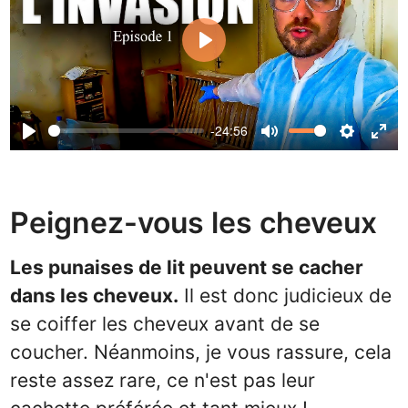
Play
-24:56
Play
Mute
Settin
Ent
ful
Peignez-vous les cheveux
Les punaises de lit peuvent se cacher
dans les cheveux.
Il est donc judicieux de
se coiffer les cheveux avant de se
coucher. Néanmoins, je vous rassure, cela
reste assez rare, ce n'est pas leur