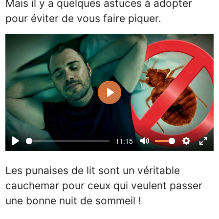
Mais il y a quelques astuces à adopter
pour éviter de vous faire piquer.
Play
-11:15
Play
Mute
Settings
Ente
full
Les punaises de lit sont un véritable
cauchemar pour ceux qui veulent passer
une bonne nuit de sommeil !