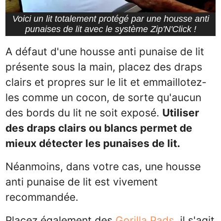
Voici un lit totalement protégé par une housse anti
punaises de lit avec le système Zip'N'Click !
A défaut d'une housse anti punaise de lit
présente sous la main, placez des draps
clairs et propres sur le lit et emmaillotez-
les comme un cocon, de sorte qu'aucun
des bords du lit ne soit exposé.
Utiliser
des draps clairs ou blancs permet de
mieux détecter les punaises de lit.
Néanmoins, dans votre cas, une housse
anti punaise de lit est vivement
recommandée.
Placez également des
Gorilla Pads
, il s'agit