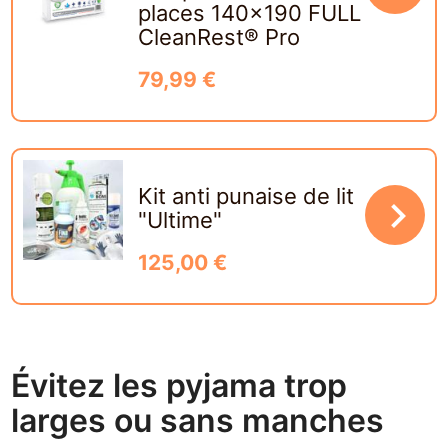
places 140x190 FULL
CleanRest® Pro
79,99 €
Kit anti punaise de lit
navigate_next
"Ultime"
125,00 €
Évitez les pyjama trop
larges ou sans manches