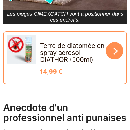
Les pièges CIMEXCATCH sont à positionner dans
ces endroits.
Terre de diatomée en
navigate_next
spray aérosol
DIATHOR (500ml)
14,99 €
Anecdote d'un
professionnel anti punaises