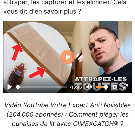
attraper, les capturer et les éliminer. Cela
vous dit d'en savoir plus ?
Play
-13:46
Play
Mute
Settings
Ente
full
Vidéo YouTube Votre Expert Anti Nuisibles
(204.000 abonnés) : Comment piéger les
punaises de lit avec CIMEXCATCH® ?