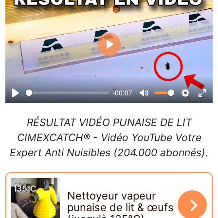
Play
-00:07
Play
Mute
Settin
Ent
ful
RÉSULTAT VIDÉO PUNAISE DE LIT
CIMEXCATCH® - Vidéo YouTube Votre
Expert Anti Nuisibles (204.000 abonnés).
Nettoyeur vapeur
navigate_next
punaise de lit & œufs