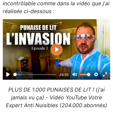
incontrôlable comme dans la vidéo que j'ai
réalisée ci-dessous :
Play
-24:56
Play
Mute
Settin
Ent
ful
PLUS DE 1.000 PUNAISES DE LIT ! (j'ai
jamais vu ça) - Vidéo YouTube Votre
Expert Anti Nuisibles (204.000 abonnés)