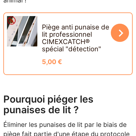
animal !
Piège anti punaise de
navigate_next
lit professionnel
CIMEXCATCH®
spécial "détection"
5,00 €
Pourquoi piéger les
punaises de lit ?
Éliminer les punaises de lit par le biais de
piège fait partie d'une étape du protocole