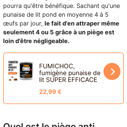
pourra qu'être bénéfique. Sachant qu'une
punaise de lit pond en moyenne 4 à 5
œufs par jour,
le fait d'en attraper même
seulement 4 ou 5 grâce à un piège est
loin d'être négligeable.
FUMICHOC,
navigate_next
fumigène punaise de
lit SUPER EFFICACE
22,99 €
Quel est le piège anti