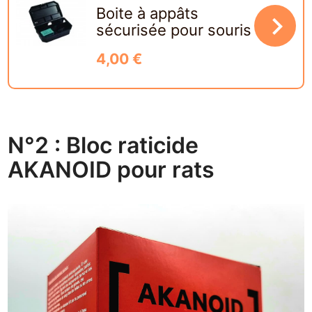
Boite à appâts
navigate_next
sécurisée pour souris
4,00 €
N°2 : Bloc raticide
AKANOID pour rats