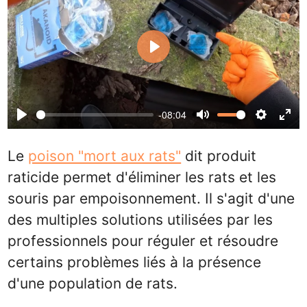
Play
-08:04
Play
Mute
Settings
Ente
full
Le
poison "mort aux rats"
dit produit
raticide permet d'éliminer les rats et les
souris par empoisonnement. Il s'agit d'une
des multiples solutions utilisées par les
professionnels pour réguler et résoudre
certains problèmes liés à la présence
d'une population de rats.