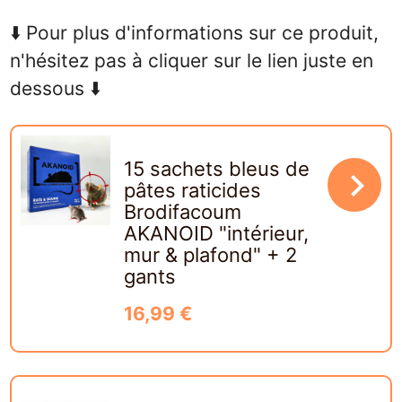
⬇️ Pour plus d'informations sur ce produit,
n'hésitez pas à cliquer sur le lien juste en
dessous ⬇️
15 sachets bleus de
navigate_next
pâtes raticides
Brodifacoum
AKANOID "intérieur,
mur & plafond" + 2
gants
16,99 €