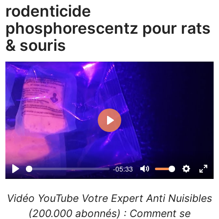
rodenticide
phosphorescentz pour rats
& souris
Play
-05:33
Play
Mute
Settin
Ent
ful
Vidéo YouTube Votre Expert Anti Nuisibles
(200.000 abonnés) : Comment se