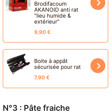
navigate_next
Brodifacoum
AKANOID anti rat
"lieu humide &
extérieur"
9,90 €
Boite à appât
navigate_next
sécurisée pour rat
7,90 €
N°3 : Pâte fraiche