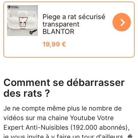
Piege a rat sécurisé
navigate_next
transparent
BLANTOR
19,99 €
Comment se débarrasser
des rats ?
Je ne compte même plus le nombre de
vidéos sur ma chaine
Youtube Votre
Expert Anti-Nuisibles (192.000 abonnés),
je vous invite à y faire un tour d'ailleurs, 🍿