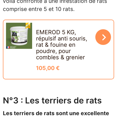
voilà confronté à une infestation de rats
comprise entre 5 et 10 rats.
EMEROD 5 KG,
navigate_next
répulsif anti souris,
rat & fouine en
poudre, pour
combles & grenier
105,00 €
N°3 : Les terriers de rats
Les terriers de rats sont une excellente