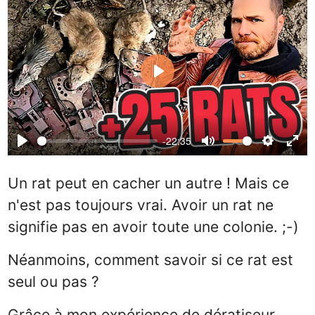
Play
-22:35
Play
Mute
Settings
Ente
full
Un rat peut en cacher un autre ! Mais ce
n'est pas toujours vrai. Avoir un rat ne
signifie pas en avoir toute une colonie. ;-)
Néanmoins, comment savoir si ce rat est
seul ou pas ?
Grâce à mon expérience de dératiseur