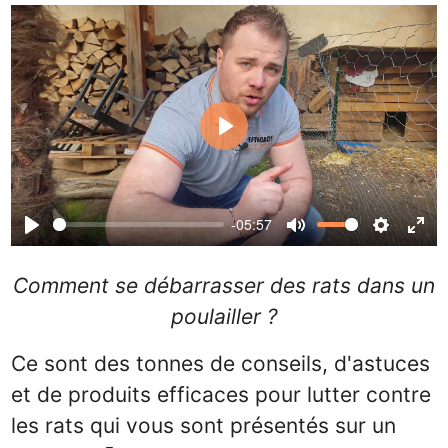
Play
-05:57
Play
Mute
Settin
Ent
ful
Comment se débarrasser des rats dans un
poulailler ?
Ce sont des tonnes de conseils, d'astuces
et de produits efficaces pour lutter contre
les rats qui vous sont présentés sur un