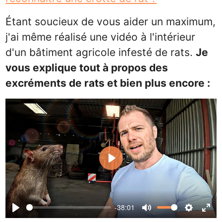
Étant soucieux de vous aider un maximum,
j'ai même réalisé une vidéo à l'intérieur
d'un bâtiment agricole infesté de rats.
Je
vous explique tout à propos des
excréments de rats et bien plus encore :
Play
-38:01
Play
Mute
Settin
Ent