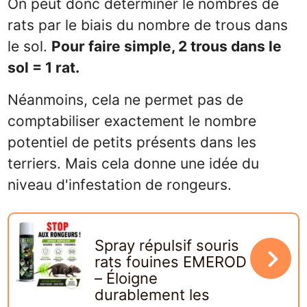
On peut donc déterminer le nombres de
rats par le biais du nombre de trous dans
le sol.
Pour faire simple, 2 trous dans le
sol = 1 rat.
Néanmoins, cela ne permet pas de
comptabiliser exactement le nombre
potentiel de petits présents dans les
terriers. Mais cela donne une idée du
niveau d'infestation de rongeurs.
Spray répulsif souris
navigate_next
rats fouines EMEROD
– Éloigne
durablement les