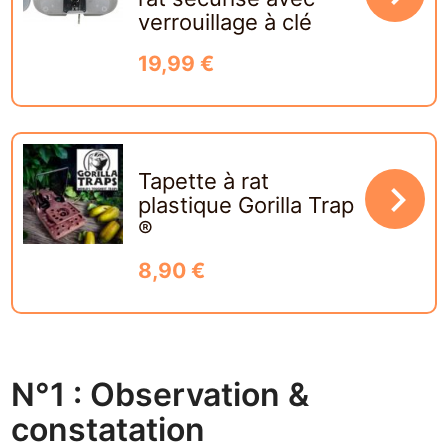
verrouillage à clé
19,99 €
Tapette à rat
navigate_next
plastique Gorilla Trap
®
8,90 €
N°1 : Observation &
constatation