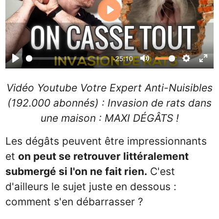
Play
-25:10
Play
Mute
Settin
Ent
ful
Vidéo Youtube Votre Expert Anti-Nuisibles
(192.000 abonnés) : Invasion de rats dans
une maison : MAXI DÉGÂTS !
Les dégâts peuvent être impressionnants
et
on peut se retrouver littéralement
submergé si l'on ne fait rien.
C'est
d'ailleurs le sujet juste en dessous :
comment s'en débarrasser ?