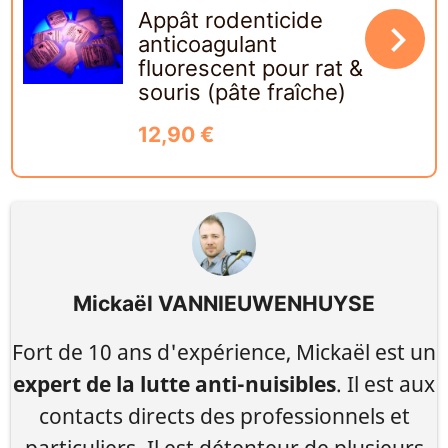
Appât rodenticide
navigate_next
anticoagulant
fluorescent pour rat &
souris (pâte fraîche)
12,90 €
Mickaël VANNIEUWENHUYSE
Fort de 10 ans d'expérience, Mickaël est un
expert de la lutte anti-nuisibles
. Il est aux
contacts directs des professionnels et
particuliers. Il est détenteur de plusieurs