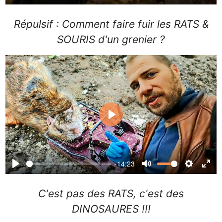
Play
Mute
Settin
Ent
ful
Répulsif : Comment faire fuir les RATS &
SOURIS d'un grenier ?
Play
-14:23
Play
Mute
Settin
Ent
ful
C'est pas des RATS, c'est des
DINOSAURES !!!